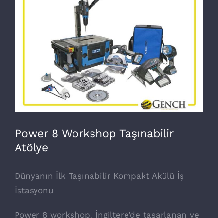
Larger
Image
Power 8 Workshop Taşınabilir
Atölye
Dünyanın İlk Taşınabilir Kompakt Akülü İş
İstasyonu
Power 8 workshop, İngiltere’de tasarlanan ve