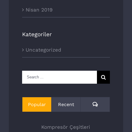
Nisan 2019
Kategoriler
İLETIŞIM
Uncategorized
ESKOOP SANAYİ SİTESİ C5 BLOK NO:278
İKİTELLİ-BAŞAKŞEHİR-İSTANBUL
Search
+90 0212 671 37 94
for:
info@gench.com.tr
www.gench.com.tr
Comments
Popular
Recent
ÜRÜN GRUPLARI
Kompresör Çeşitleri