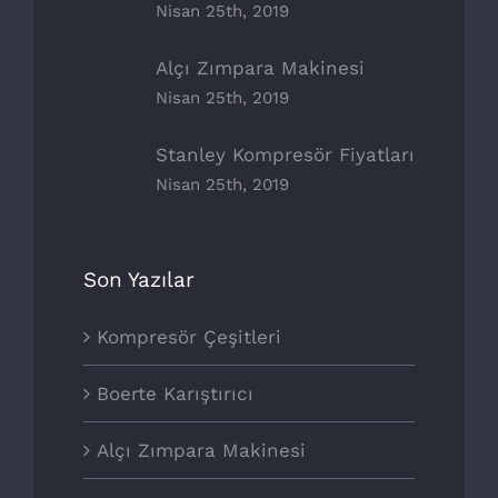
Nisan 25th, 2019
STANLEY
Alçı Zımpara Makinesi
NUAIR
Nisan 25th, 2019
BOERTE
Stanley Kompresör Fiyatları
Nisan 25th, 2019
POWER8 WORKSHOP
Son Yazılar
SOSYAL MEDYA
Kompresör Çeşitleri
Boerte Karıştırıcı
Alçı Zımpara Makinesi